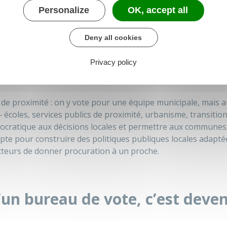
Personalize
OK, accept all
Deny all cookies
icipales (15 et 22 mars), c’est
idien.
Privacy policy
 de proximité : on y vote pour une équipe municipale, mais a
écoles, services publics de proximité, urbanisme, transition 
émocratique aux décisions locales et permettre aux communes 
mpte pour construire des politiques publiques locales adaptée
eurs de donner procuration à un proche.
’un bureau de vote, c’est deven