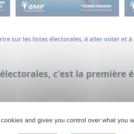
rire sur les listes électorales, à aller voter et
es électorales, c’est la premièr
uit pas seulement à une formalité administrative : elle consti
 appartenance à une communauté locale, participer à son aven
 cookies and gives you control over what you w
eure où la mobilité résidentielle s’accroît, l’AMF appelle ch
écessaire, afin que chacun puisse pleinement faire entendre sa 