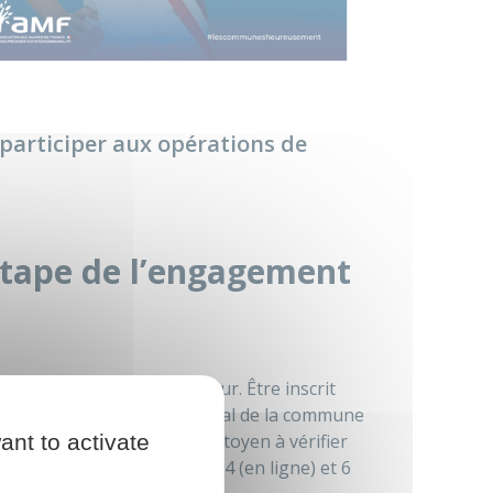
 à participer aux opérations de
e étape de l’engagement
tue un acte civique fondateur. Être inscrit
ir et conforter le rôle central de la commune
ant to activate
aque citoyenne et chaque citoyen à vérifier
voix là où il vit, avant les 4 (en ligne) et 6