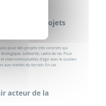
 choisir des projets
ussi pour des projets très concrets qui
écologique, solidarité, cadre de vie. Pour
et intercommunalités d’agir avec le soutien
s aux réalités du terrain. En cas
ir acteur de la