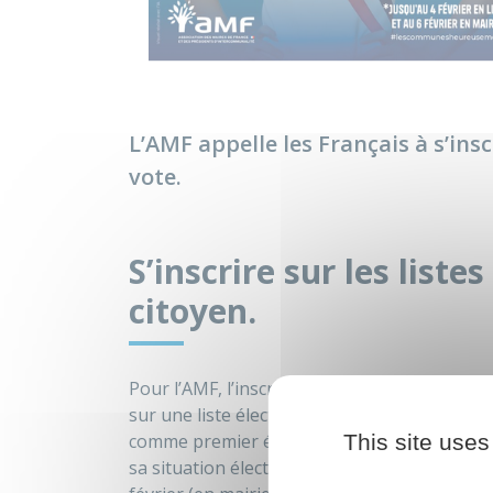
L’AMF appelle les Français à s’insc
vote.
S’inscrire sur les list
citoyen.
Pour l’AMF, l’inscription électorale ne se réd
sur une liste électorale, c’est affirmer son
This site uses
comme premier échelon de la démocratie. À l’h
sa situation électorale et à se réinscrire si n