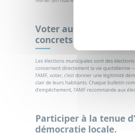
février (en mairie) prochains.
Voter aux élections mun
concrets pour son quot
Les élections municipales sont des élections
concernent directement la vie quotidienne — 
l’AMF, voter, c’est donner une légitimité d
clair de leurs habitants. Chaque bulletin co
d’empêchement, l’AMF recommande aux élect
Participer à la tenue d
démocratie locale.