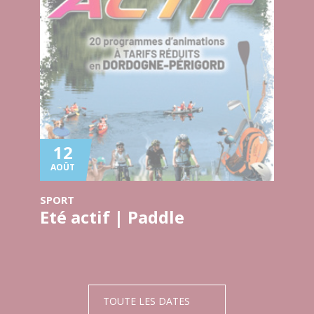
12
AOÛT
SPORT
Eté actif | Paddle
TOUTE LES DATES