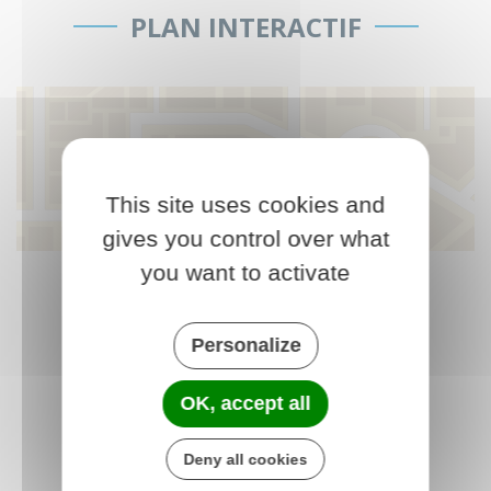
PLAN INTERACTIF
ACCÉDER
This site uses cookies and
gives you control over what
you want to activate
MÉTÉO
Personalize
31°
c
OK, accept all
Ensoleillé
Deny all cookies