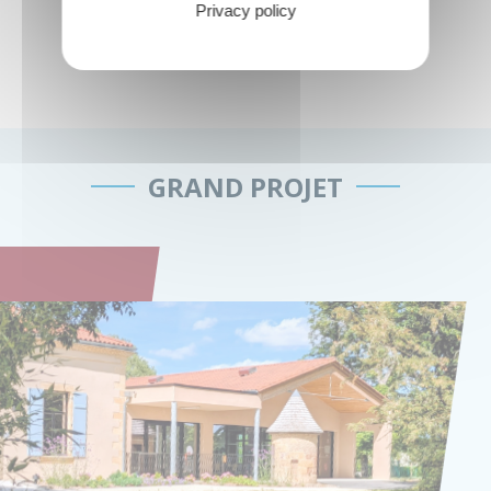
Humidité :
45%
Vent :
5 km/h
Privacy policy
Qualité de l'air :
Très bonne
GRAND PROJET