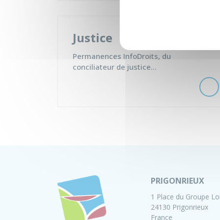
Justice
Permanences InfoDroits, du
conciliateur de justice...
PRIGONRIEUX
1 Place du Groupe Lo
24130 Prigonrieux
France