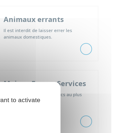
Animaux errants
Il est interdit de laisser errer les
animaux domestiques.
Maison France Services
Accéder aux services publics au plus
ant to activate
près de son domicile...