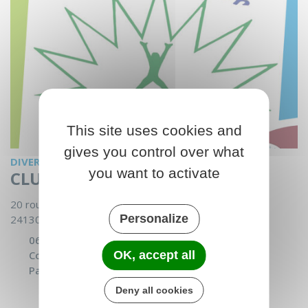
This site uses cookies and
gives you control over what
DIVERS
you want to activate
CLUB DE L'ÂGE D'OR
20 route du stade
Personalize
24130 Prigonrieux - France
06 58 42 16 60
Courriel
OK, accept all
Page facebook
Deny all cookies