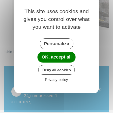
This site uses cookies and
gives you control over what
you want to activate
Personalize
Publié le jeudi 2 juillet 2026
OK, accept all
Deny all cookies
TÉLÉCHARGER
Privacy policy
flyer_a4_liste_bons_gestes_a_adopter_20
24_compressed-1
(PDF 8.08 Mo)