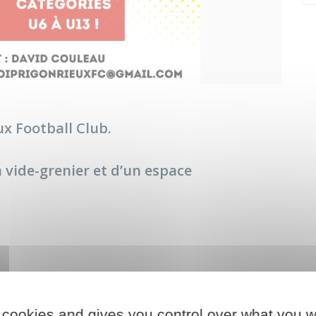
ux Football Club.
 vide-grenier et d’un espace
 cookies and gives you control over what you w