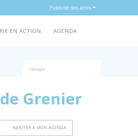
Publicité des actes
ACCÉDER AU FO
RIE EN ACTION
AGENDA
Partager
Partager sur Facebook
Partager sur X - Twitter
Partager sur Linkedin
Partager par email
ide Grenier
AJOUTER À MON AGENDA