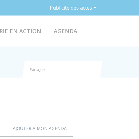
Publicité des actes
ACCÉDER AU FO
RIE EN ACTION
AGENDA
Partager
Partager sur Facebook
Partager sur X - Twitter
Partager sur Linkedin
Partager par email
AJOUTER À MON AGENDA