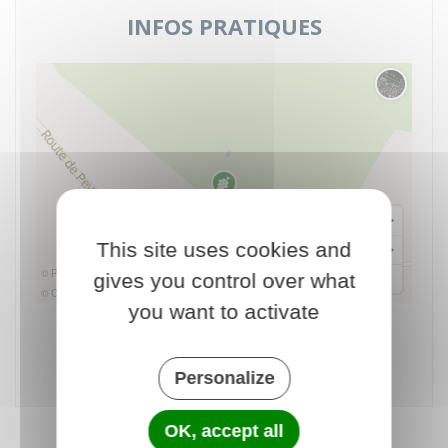
INFOS PRATIQUES
Changer 
This site uses cookies and
© Plan-interactif
gives you control over what
© Contributeurs d'OpenStreetMap
you want to activate
Château Montplaisir
lieu dit monplaisir, 137 Rte de Peymilou
24130 Prigonrieux - France
Personalize
OK, accept all