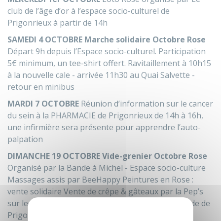
club de l’âge d’or à l’espace socio-culturel de
Prigonrieux à partir de 14h
SAMEDI 4 OCTOBRE
Marche solidaire Octobre Rose
Départ 9h depuis l’Espace socio-culturel. Participation
5€ minimum, un tee-shirt offert. Ravitaillement à 10h15
à la nouvelle cale - arrivée 11h30 au Quai Salvette -
retour en minibus
MARDI 7 OCTOBRE
Réunion d’information sur le cancer
du sein à la PHARMACIE de Prigonrieux de 14h à 16h,
une infirmière sera présente pour apprendre l’auto-
palpation
DIMANCHE 19 OCTOBRE
Vide-grenier Octobre Rose
Organisé par la Bande à Michel - Espace socio-culture
Massages assis par BeeHappy Peintures en Rose :
vente solidaire Vente de crêpe & gâteaux par la Pep’s
sur le marché Match de Rugby en Rose - 15h - Stade de
Prigonrieux Venez supporter le RCP en rose !