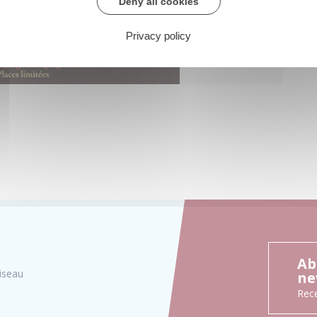
Deny all cookies
Privacy policy
Ab
iseau
ne
Rece