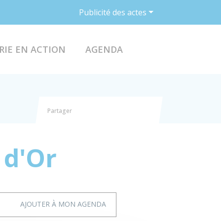
Publicité des actes
ACCÉDER AU FO
RIE EN ACTION
AGENDA
Partager
Partager sur Facebook
Partager sur X - Twitter
Partager sur Linkedin
Partager par email
 d'Or
AJOUTER À MON AGENDA