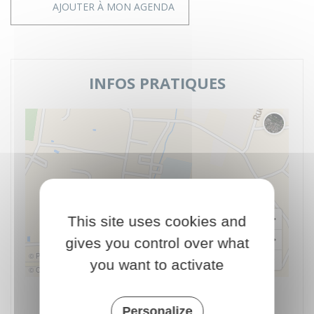
AJOUTER À MON AGENDA
INFOS PRATIQUES
Changer 
This site uses cookies and
gives you control over what
© Plan-interactif
you want to activate
© Contributeurs d'OpenStreetMap
Espace socio-culturel
Place du Groupe Loiseau
Personalize