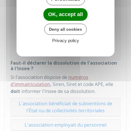
Dissolution d'une association (e-
OK, accept all
dissolution)
Deny all cookies
Accéder au service en ligne
Privacy policy
Direction de l'information légale et administrative
(Dila) - Premier ministre
Faut-il déclarer la dissolution de l'association
à l'Insee ?
Si l'association dispose de
numéros
d'immatriculation
, Siren, Siret et code APE, elle
doit
informer l'
Insee
de sa dissolution.
L'association bénéficiait de subventions de
l'État ou de collectivités territoriales
L'association employait du personnel