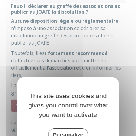
Faut-il déclarer au greffe des associations et
publier au JOAFE la dissolution ?
Aucune disposition légale ou réglementaire
n'impose à une association de déclarer sa
dissolution au greffe des associations et de la
publier au
JOAFE
.
Toutefois, il est
fortement recommandé
d'effectuer ces démarches pour mettre fin
officiellement à l'association et d'en informer les
tiers.
La publication de la dissolution au JOAFE est
gratuite
.
This site uses cookies and
gives you control over what
Sur internet
Par courrier
you want to activate
La déclaration peut être faite en utilisant le
téléservice e-dissolution :
Personalize