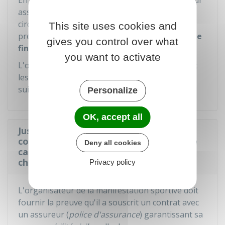
En cas de mise en place d'un service d'ordre pour
assurer la sécurité des spectateurs et de la
circulation lors de la manifestation et de sa
This site uses cookies and
préparation, l'organisateur
en assure la charge
gives you control over what
financière
.
you want to activate
L'organisateur doit également remettre en état
les voies publiques et leurs dépendances à la
suite de la manifestation.
Personalize
OK, accept all
Justifier de garanties d'assurance
couvrant sa responsabilité civile dans le
Deny all cookies
cadred d'une course cycliste
chronométrée sur la voie publique
Privacy policy
L'organisateur de la manifestation sportive doit
fournir la preuve qu'il a souscrit un contrat avec
un assureur (
police d'assurance
) garantissant sa