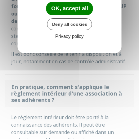
fondations reconnues d'utilité publique (ARUP
OK, accept all
ou FRUP)
, le règlement intérieur peut être
demandé par l'administration
lorsqu'il
Deny all cookies
complète les statuts ou lorsqu'une modification
statutaire est transmise via
Privacy policy
compteasso.associations.gouv.fr.
Il est donc conseillé de le tenir à disposition et à
jour, notamment en cas de contrôle administratif.
En pratique, comment s'applique le
règlement intérieur d'une association à
ses adhérents ?
Le règlement intérieur doit être porté à la
connaissance des adhérents. Il peut être
consultable sur demande ou affiché dans un