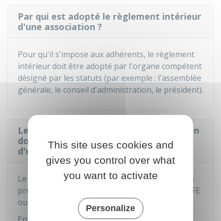
Par qui est adopté le règlement intérieur
d'une association ?
Pour qu'il s'impose aux adhérents, le règlement
intérieur doit être adopté par l'organe compétent
désigné par les statuts (par exemple : l'assemblée
générale, le conseil d'administration, le président).
Le règlement intérieur d'une association
doit-il faire l'objet d'une déclaration et
This site uses cookies and
d'une publication ?
gives you control over what
you want to activate
Le règlement intérieur n'a pas à être déclaré en
préfecture ou au tribunal, ni être publié au
JOAFE
ou dans un journal d'annonces légales.
Personalize
En revanche, pour les
associations ou