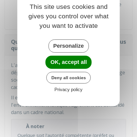
Conditions de déroulement des votes de
This site uses cookies and
l'assemblée générale.
gives you control over what
you want to activate
Qui accorde l'agrément à une APE et sous
Personalize
quel délai ?
OK, accept all
L'agrément est accordé par le préfet du
département dans lequel l'association a son siège
Deny all cookies
social lorsque l'agrément est demandé dans un
cadre départemental ou régional.
Privacy policy
Il est accordé par le ministre chargé de
l'environnement lorsque l'agrément est demandé
dans un cadre national.
À noter
Quelque soit l'autorité compétente (préfet ou