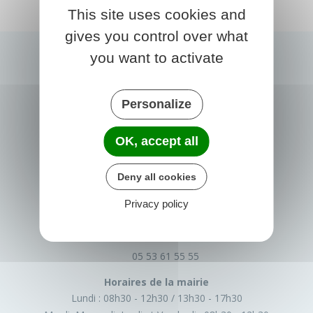
This site uses cookies and
gives you control over what
you want to activate
Personalize
OK, accept all
PRIGONRIEUX
Deny all cookies
1 Place du Groupe Loiseau
Privacy policy
24130 Prigonrieux
France
05 53 61 55 55
Horaires de la mairie
Lundi :
08h30 - 12h30
13h30 - 17h30