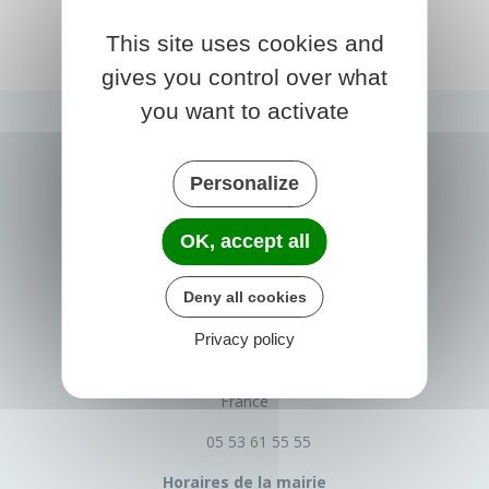
This site uses cookies and
gives you control over what
you want to activate
Personalize
OK, accept all
Deny all cookies
PRIGONRIEUX
Privacy policy
1 Place du Groupe Loiseau
24130 Prigonrieux
France
05 53 61 55 55
Horaires de la mairie