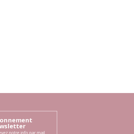
onnement
wsletter
vez notre info par mail