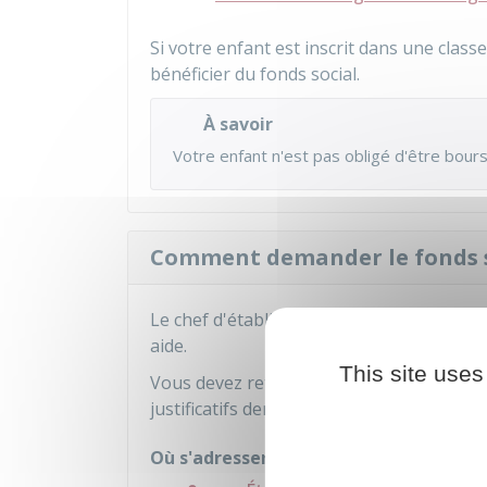
Si votre enfant est inscrit dans une clas
bénéficier du fonds social.
À savoir
Votre enfant n'est pas obligé d'être bours
Comment demander le fonds s
Le chef d'établissement vous informe à la 
aide.
This site uses
Vous devez retirer un dossier au secrétari
justificatifs demandés.
Où s'adresser ?