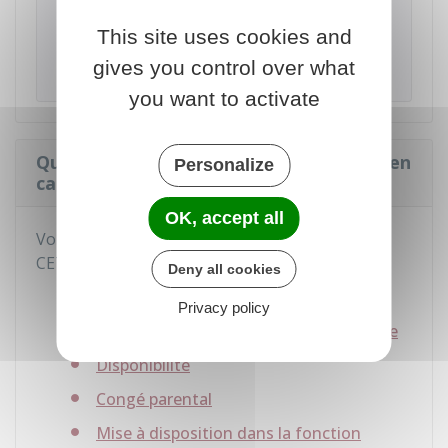
EN CAS DE DÉCÈS
d'un agent ayant ouvert un
This site uses cookies and
CET, ses
ayants droits
bénéficient de
gives you control over what
l'indemnisation des jours épargnés.
you want to activate
Que devient le compte épargne-temps en
Personalize
cas de changement d'employeur ?
OK, accept all
Vous
conservez les jours épargnés
sur votre
CET dans les cas suivants :
Deny all cookies
Mutation
Privacy policy
Détachement dans la fonction publique
Disponibilité
Congé parental
Mise à disposition dans la fonction