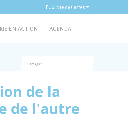
Publicité des actes
ACCÉDER AU FO
RIE EN ACTION
AGENDA
Partager
Partager sur Facebook
Partager sur X - Twitter
Partager sur Linkedin
Partager par email
ion de la
e de l'autre