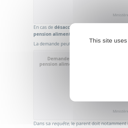
Ministère
En cas de
désaccord
, l'un des parents peut s
pension alimentaire
.
This site uses
La demande peut être faite à l'aide d'un form
Demande au juge aux affaires famili
pension alimentaire...)
Accé
Ministère
Dans sa
requête
, le parent doit notamment