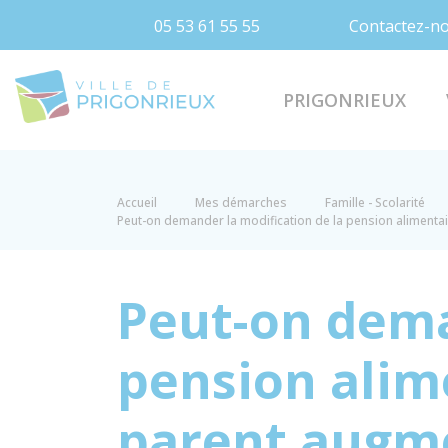
05 53 61 55 55
Contactez-n
Prigonrieux
PRIGONRIEUX
Accueil
Mes démarches
Famille - Scolarité
Peut-on demander la modification de la pension alimentair
Peut-on dema
pension alime
parent augm