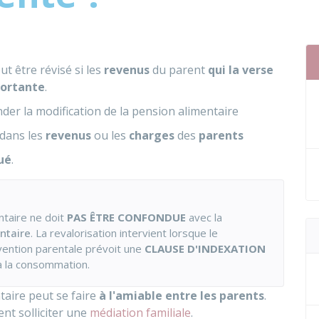
t être révisé si les
revenus
du parent
qui la verse
portante
.
er la modification de la pension alimentaire
 dans les
revenus
ou les
charges
des
parents
ué
.
ntaire ne doit
PAS ÊTRE CONFONDUE
avec la
ntaire
. La revalorisation intervient lorsque le
vention parentale prévoit une
CLAUSE D'INDEXATION
x à la consommation.
taire peut se faire
à l'amiable entre les parents
.
nt solliciter une
médiation familiale
.