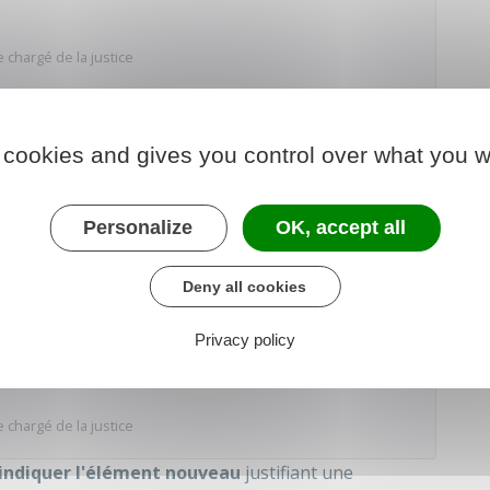
 chargé de la justice
aisir le
Jaf
d'une
demande de révision de la
 cookies and gives you control over what you w
ulaire :
ales (autorité parentale, droit de visite,
Personalize
OK, accept all
Deny all cookies
der au Formulaire
Privacy policy
 chargé de la justice
indiquer l'élément nouveau
justifiant une