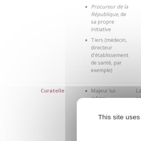
Procureur de la
République
, de
sa propre
initiative
Tiers (médecin,
directeur
d'établissement
de santé, par
exemple)
Curatelle
Majeur lui-
L
même
so
pe
Personne avec
ad
qui le majeur à
This site uses
b
protéger
vit en
li
couple
Ma