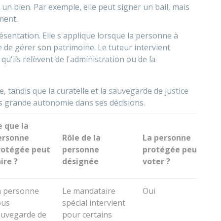
un bien. Par exemple, elle peut signer un bail, mais
ment.
ésentation. Elle s'applique lorsque la personne à
e de gérer son patrimoine. Le
tuteur intervient
u'ils relèvent de l'administration ou de la
, tandis que la curatelle
et la sauvegarde de justice
s grande autonomie dans ses décisions.
e que la
ersonne
Rôle de la
La personne
rotégée peut
personne
protégée peut-elle
ire ?
désignée
voter ?
a personne
Le mandataire
Oui
ous
spécial intervient
auvegarde de
pour certains