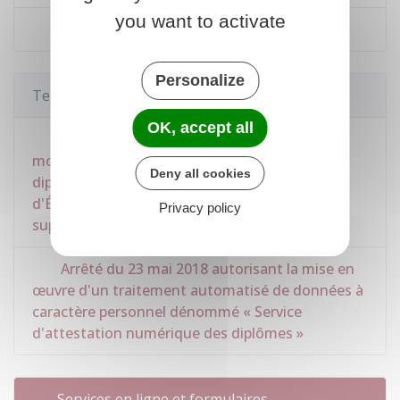
you want to activate
Obtenir une copie de diplôme
Personalize
Textes de référence
OK, accept all
Circulaire du 7 mai 2023 relative aux
modalités d'élaboration et de délivrance des
Deny all cookies
diplômes nationaux et de certains diplômes
d'État par les établissements d'enseignement
Privacy policy
supérieur
Arrêté du 23 mai 2018 autorisant la mise en
œuvre d'un traitement automatisé de données à
caractère personnel dénommé « Service
d'attestation numérique des diplômes »
Services en ligne et formulaires