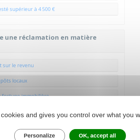
sté supérieur à 4 500 €
ire une réclamation en matière
 sur le revenu
pôts locaux
a fortune immobilière
avis d'imposition
 cookies and gives you control over what you w
t établi à tort
Personalize
OK, accept all