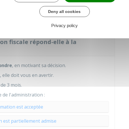
prise ou de rectification
Deny all cookies
source et prélèvements
Privacy policy
on fiscale répond-elle à la
ondre
, en motivant sa décision.
 elle doit vous en avertir.
de 3 mois.
 de l'administration :
amation est acceptée
n est partiellement admise