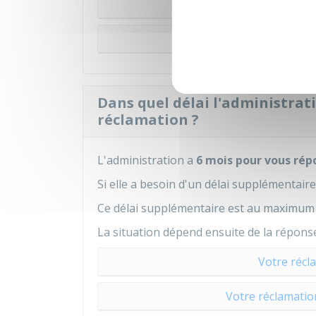
Procédure de re
Retenue à la 
Dans quel délai l'administrati
réclamation ?
L'administration a
6 mois pour vous rép
Si elle a besoin d'un délai supplémentaire,
Ce délai supplémentaire est au maximum 
La situation dépend ensuite de la réponse
Votre récl
Votre réclamatio