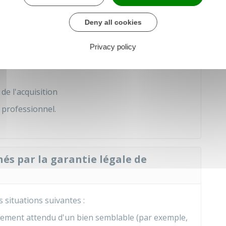
réunir pour que la garantie légale de
Deny all cookies
Privacy policy
 légale de conformité, les
2
conditions suivantes
de l'acquisition
n professionnel.
nés par la garantie légale de
 situations suivantes :
lement attendu d'un bien semblable (par exemple,