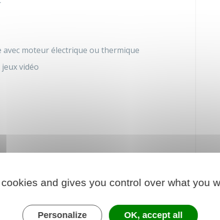
c
ge avec moteur électrique ou thermique
 jeux vidéo
 cookies and gives you control over what you w
r les factures de biens achetés
À DISTANCE
.
Personalize
OK, accept all