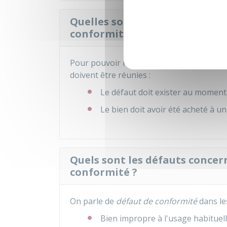
Quelles sont les conditions à 
conformité s'applique ?
Pour pouvoir mettre en œuvre la garantie
doivent être réunies :
Le défaut doit exister au moment 
Le bien doit avoir été acheté à u
Quels sont les défauts concer
conformité ?
On parle de
défaut de conformité
dans les
Bien impropre à l'usage habituel