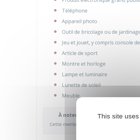
Produit électronique grand publi
Téléphone
Appareil photo
Outil de bricolage ou de jardina
Jeu et jouet, y compris console de
Article de sport
Montre et horloge
Lampe et luminaire
Lunette de soleil
Meuble.
À noter
This site uses
Cette mention n'est
PAS OBLIGATOIRE
su