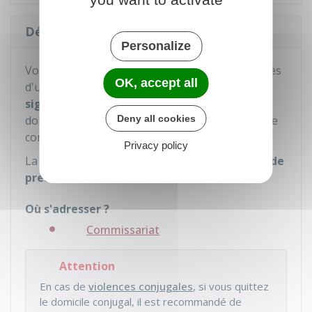
Déposer une main courante
Personalize
Vous pouvez déposer une
main courante
auprès
OK, accept all
d'un commissariat ou d'une gendarmerie pour
signaler
que votre époux/épouse a quitté le
Deny all cookies
domicile conjugal ou que vous quittez le domicile
conjugal.
Privacy policy
La main courante peut constituer
un élément de
preuve
.
Où s'adresser ?
Commissariat
Attention
En cas de
violences conjugales
, si vous quittez
le domicile conjugal, il est recommandé de