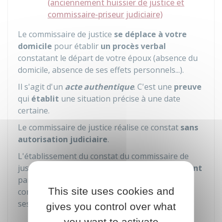
(anciennement huissier de justice et
commissaire-priseur judiciaire)
Le commissaire de justice
se déplace à votre
domicile
pour établir
un procès verbal
constatant le départ de votre époux (absence du
domicile, absence de ses effets personnels...).
Il s'agit d'un
acte authentique
. C'est une
preuve
qui
établit
une situation précise à une date
certaine.
Le commissaire de justice réalise ce constat
sans
autorisation judiciaire
.
L'établissement du constat du commissaire de
justice est
payant
. Les frais sont
fixés librement
par chaque commissaire de justice. Seul le
This site uses cookies and
commissaire de justice peut vous communiquer
ses tarifs.
gives you control over what
you want to activate