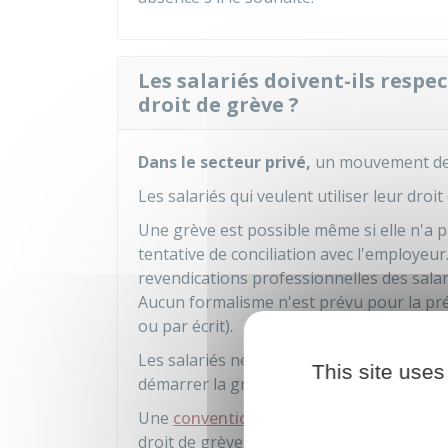
Les salariés doivent-ils respec
droit de grève ?
Dans le secteur privé,
un mouvement de 
Les salariés qui veulent utiliser leur droi
Une grève est possible même si elle n'a 
tentative de conciliation avec l'employeu
revendications professionnelles des sala
Aucun formalisme n'est prévu pour la pré
ou par écrit).
Les salariés ne sont pas obligés d'atten
This site uses
démarrer la grève.
Une
convention ou un accord collectif
ne
droit de grève.