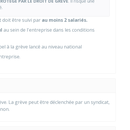
PROTÉGÉ PAR LE DROIT DE GRÈVE
. Il risque une
é.
 doit être suivi par
au moins 2 salariés.
ul
au sein de l'entreprise dans les conditions
el à la grève lancé au niveau national
entreprise.
?
rève. La grève peut être déclenchée par un syndicat,
 non.