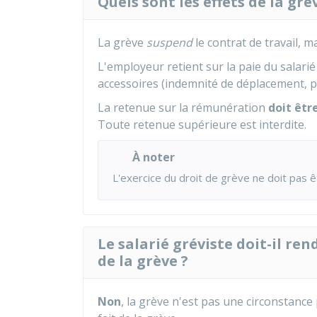
Quels sont les effets de la gr
La grève
suspend
le contrat de travail, m
L'employeur retient sur la paie du salarié
accessoires (indemnité de déplacement, p
La retenue sur la rémunération
doit êtr
Toute retenue supérieure est interdite.
À noter
L'exercice du droit de grève ne doit pas ê
Le salarié gréviste doit-il re
de la grève ?
Non
, la grève n'est pas une circonstanc