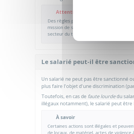
Attention
Des règles particulières s'appliquent au
mission de service public de transport te
secteur du transport aérien de voyageurs
Le salarié peut-il être sancti
Un salarié ne peut pas être sanctionné ou 
plus faire l'objet d'une discrimination (
Toutefois, en cas de
faute lourde
du salar
illégaux notamment), le salarié peut être l
À savoir
Certaines actions sont illégales et peuve
de locaux, de matériel, actes de violence 