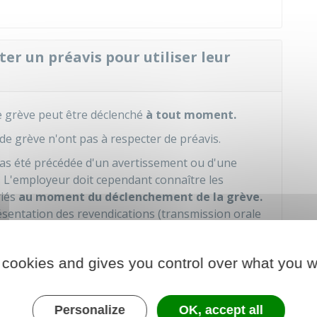
ter un préavis pour utiliser leur
grève peut être déclenché
à tout moment.
t de grève n'ont pas à respecter de préavis.
pas été précédée d'un avertissement ou d'une
r. L'employeur doit cependant connaître les
riés
au moment du déclenchement de la grève.
sentation des revendications (transmission orale
dre la réponse négative de leur employeur pour
 cookies and gives you control over what you w
 peut pas limiter ou réglementer l'exercice du
Personalize
OK, accept all