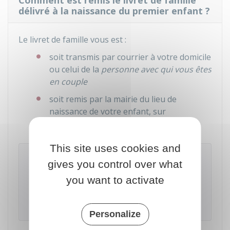
Comment est remis le livret de famille
délivré à la naissance du premier enfant ?
Le livret de famille vous est :
soit transmis par courrier à votre domicile
ou celui de la
personne avec qui vous êtes
en couple
soit remis par la mairie du lieu de
naissance de votre enfant, sur
présentation de votre pièce d'identité.
This site uses cookies and
À noter
gives you control over what
Le délai d'obtention dépend de la durée de
you want to activate
traitement par chaque service d'état civil
concerné par le livret et des délais
d'acheminement du courrier.
Personalize