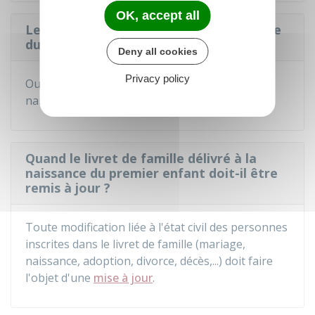
OK, accept all
Le livret de famille délivré à la naissance
du premier enfant est-il gratuit ?
Deny all cookies
Privacy policy
Oui, la délivrance du livret à l'occasion de la
er
naissance d'un 1
enfant est
gratuite
.
Quand le livret de famille délivré à la
naissance du premier enfant doit-il être
remis à jour ?
Toute modification liée à l'état civil des personnes
inscrites dans le livret de famille (mariage,
naissance, adoption, divorce, décès,...) doit faire
l'objet d'une
mise à jour
.