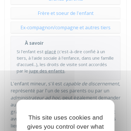
Frère et soeur de l'enfant
Ex-compagnon/compagne et autres tiers
À savoir
Si l'enfant est
placé
(c'est-à-dire confié à un
tiers, à l'aide sociale à l'enfance, dans une famille
d'accueil...), les droits de visite sont accordés
par le
juge des enfants
.
L'enfant mineur, s'il est
capable de discernement
,
représenté par l'un de ses parents ou par un
administrateur ad hoc
, peut également demander
au juge l'organisation de ses relations avec ses
grands-parents ou toute autre personne. Il doit
This site uses cookies and
avoir résidé de manière stable et avoir noué des
liens affectifs durables avec ce tiers.
gives you control over what