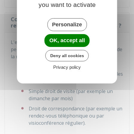
you want to activate
Comment l'enfant entretient-il des
Personalize
relations personnelles avec ses proches ?
OK, accept all
L'enfant peut entretenir des relations
personnelles avec un grand-parent ou un tiers de
Deny all cookies
la manière suivante :
Droit de visite et d'hébergement (par
Privacy policy
exemple un weekend par mois ou tous les
2 mois)
Simple droit de visite (par exemple un
dimanche par mois)
Droit de correspondance (par exemple un
rendez-vous téléphonique ou par
visioconférence régulier).