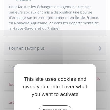
Pour faciliter les échanges de logement, certains
bailleurs sociaux ont mis à disposition une bourse
d'échange sur internet (notamment en
Île-de-France
,
en
Nouvelle Aquitaine
, et dans les départements de
la
Haute-Savoie
et du
Rhône
).
Pour en savoir plus
Textes de référence
Loi n°89-462 du 6 juillet 1989 sur les rapports
This site uses cookies and
locatifs : article 9
gives you control over what
you want to activate
Code de la construction et de l'habitation :
article L442-3-5