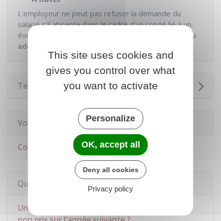
L'employeur ne peut pas refuser la demande du
salarié s'il absente dans le cadre d'un congé lié à un
événement familial (
mariage ou Pacs
,
naissance ou
adoption
,
décès d'un membre de sa famille
).
This site uses cookies and
gives you control over what
you want to activate
Textes de référence
Personalize
Voir aussi
OK, accept all
Congés payés du salarié dans le secteur privé
Deny all cookies
Questions ? Réponses !
Privacy policy
Un salarié peut-il reporter ses jours de congés
non pris sur l'année suivante ?