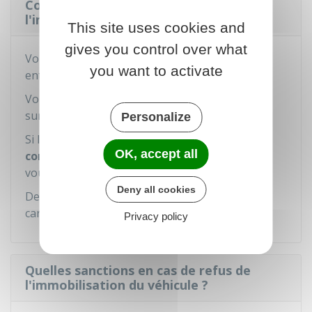
Comment demander la fin de
l'immobilisation du véhicule ?
This site uses cookies and
gives you control over what
Vous devez prouver que l'infraction ayant
you want to activate
entraîné l'immobilisation du véhicule a cessé.
Vous devez vous adresser à l'autorité indiquée
sur la fiche d'immobilisation.
Personalize
Si l'infraction commise concerne la
non
OK, accept all
conformité des plaques d'immatriculation
,
vous devez
faire immatriculer le véhicule
.
Deny all cookies
Demandez aux forces de l'ordre une copie de la
carte grise pour faire la démarche.
Privacy policy
Quelles sanctions en cas de refus de
l'immobilisation du véhicule ?