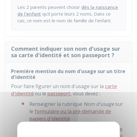
Les 2 parents peuvent choisir
dès la naissance
de l'enfant
qu'il porte leurs 2 noms. Dans ce
cas, ce nom est le nom de famille de l'enfant.
Comment indiquer son nom d'usage sur
sa carte d'identité et son passeport ?
Première mention du nom d'usage sur un titre
d'identité
Pour faire figurer un nom d'usage sur la
carte
d'identité
ou le
passeport
, vous devez :
Renseigner la rubrique
Nom d'usage
sur
le
formulaire ou la pré-demande de
papiers d'identité
Vérifier si
l'état civil du lieu de naissance
est dématérialisé
. Si ce n'est pas le cas, il