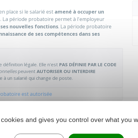
n place si le salarié est
amené à occuper un
e. La période probatoire permet à l'employeur
 ses nouvelles fonctions
. La période probatoire
nnaissance de ses compétences dans ses
e définition légale
. Elle n'est
PAS DÉFINIE PAR LE CODE
onnelles
peuvent
AUTORISER OU INTERDIRE
 à un salarié qui change de poste.
obatoire est autorisée
robatoire est interdite
 cookies and gives you control over what you w