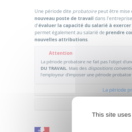
Une période dite
probatoire
peut être mise e
nouveau poste de travail
dans l'entrepris
d'
évaluer la capacité du salarié à exercer
permet également au salarié de
prendre co
nouvelles attributions
.
Attention
La période probatoire ne fait pas l'objet
d'un
DU TRAVAIL
. Mais des
dispositions conventi
l'employeur d'imposer une période probatoire
La période pr
La période p
This site uses