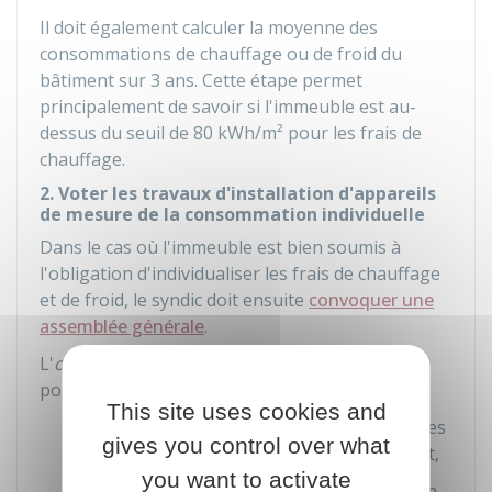
Il doit également calculer la moyenne des
consommations de chauffage ou de froid du
bâtiment sur 3 ans. Cette étape permet
principalement de savoir si l'immeuble est au-
dessus du seuil de 80 kWh/m² pour les frais de
chauffage.
2. Voter les travaux d'installation d'appareils
de mesure de la consommation individuelle
Dans le cas où l'immeuble est bien soumis à
l'obligation d'individualiser les frais de chauffage
et de froid, le syndic doit ensuite
convoquer une
assemblée générale
.
L'
ordre du jour
doit comporter les questions
portant sur :
This site uses cookies and
la pose d'appareils d'individualisation des
gives you control over what
frais de chauffage et de refroidissement,
you want to activate
le choix du prestataire, sur présentation