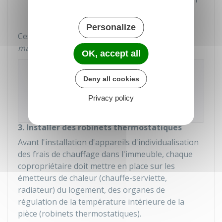
de devis.
Personalize
Ces résolutions sont votées et adoptées à la
majorité absolue
(dite majorité de l'article 25).
OK, accept all
À noter
Deny all cookies
Les frais d'installation sont à la charge des
copropriétaires de l'immeuble. Il s'agit de
Privacy policy
charges communes
.
3. Installer des robinets thermostatiques
Avant l'installation d'appareils d'individualisation
des frais de chauffage dans l'immeuble, chaque
copropriétaire doit mettre en place sur les
émetteurs de chaleur (chauffe-serviette,
radiateur) du logement, des organes de
régulation de la température intérieure de la
pièce (robinets thermostatiques).