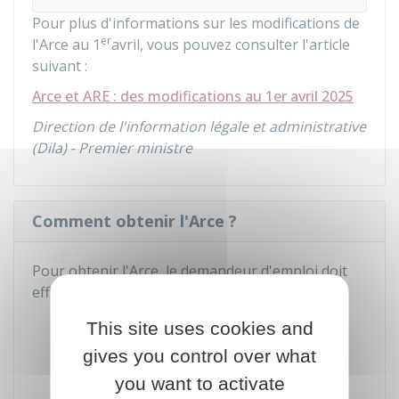
Pour plus d'informations sur les modifications de
er
l'Arce au 1
avril, vous pouvez consulter l'article
suivant :
Arce et ARE : des modifications au 1er avril 2025
Direction de l'information légale et administrative
(Dila) - Premier ministre
Comment obtenir l'Arce ?
Pour obtenir l'Arce, le demandeur d'emploi doit
effectuer les démarches suivantes :
Remplir une demande d'Arce auprès de
This site uses cookies and
France Travail (anciennement Pôle
gives you control over what
emploi)
you want to activate
Remettre à France Travail un justificatif