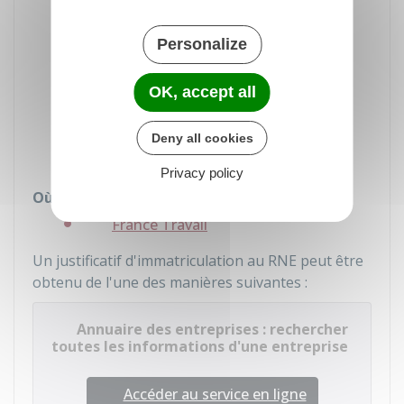
attestant de la création ou de la reprise
d'une entreprise dans le cadre du
Personalize
dispositif Acre. Il peut s'agir d'un
justificatif d'immatriculation au registre
OK, accept all
national des entreprises (RNE) ou d'un
extrait K ou K-bis
si l'entreprise exerce
Deny all cookies
une activité commerciale
Privacy policy
Où s'adresser ?
France Travail
Un justificatif d'immatriculation au RNE peut être
obtenu de l'une des manières suivantes :
Annuaire des entreprises : rechercher
toutes les informations d'une entreprise
Accéder au service en ligne