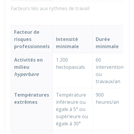
Facteurs liés aux rythmes de travail
Facteur de
risques
Intensité
Durée
professionnels
minimale
minimale
Activités en
1 200
60
milieu
hectopascals
interventions
hyperbare
ou
travaux/an
Températures
Température
900
extrêmes
inférieure ou
heures/an
égale à 5° ou
supérieure ou
égale à 30°