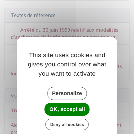
Textes de référence
Arrêté du 30 juin 1999 relatif aux modalités
d'application de la réglementation acoustique
Code civil : article 1253
This site uses cookies and
gives you control over what
Loi n°89-462 du 6 juillet 1989 sur les rapports
you want to activate
locatifs : article 6
Personalize
Voir aussi
OK, accept all
Troubles de voisinage
Aide aux travaux d'insonorisation d'un logement
Deny all cookies
proche d'un aéroport