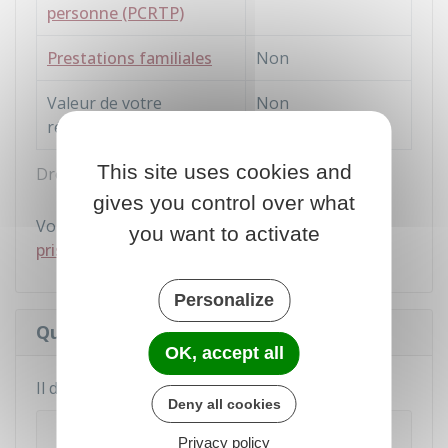
personne (PCRTP)
Prestations familiales
Non
Valeur de votre
Non
résidence principale
This site uses cookies and
Droit à l'Asi : revenus pris ou non en compte
gives you control over what
Vous pouvez consulter la
liste des revenus non
you want to activate
pris en compte pour l'attribution de l'Asi.
Personalize
Quel est le montant de l'Asi ?
OK, accept all
Il diffère selon la situation :
Deny all cookies
Les 2 personnes reçoivent l'Asi
Privacy policy