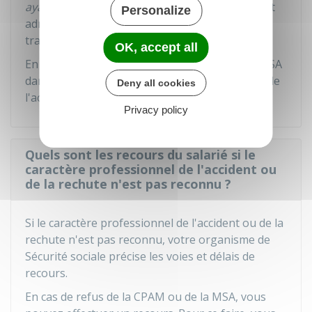
ayants droit
en cas de décès). Elle est également
Personalize
adressée à votre employeur et à votre médecin
traitant.
OK, accept all
En l'absence de décision de la CPAM ou de la MSA
dans le délai prévu, le caractère professionnel de
Deny all cookies
l'accident est reconnu.
Privacy policy
Quels sont les recours du salarié si le
caractère professionnel de l'accident ou
de la rechute n'est pas reconnu ?
Si le caractère professionnel de l'accident ou de la
rechute n'est pas reconnu, votre organisme de
Sécurité sociale précise les voies et délais de
recours.
En cas de refus de la CPAM ou de la MSA, vous