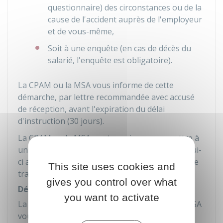
questionnaire) des circonstances ou de la
cause de l'accident auprès de l'employeur
et de vous-même,
Soit à une enquête (en cas de décès du
salarié, l'enquête est obligatoire).
La CPAM ou la MSA vous informe de cette
démarche, par lettre recommandée avec accusé
de réception, avant l'expiration du délai
d'instruction (30 jours).
La CPAM ou la MSA peut aussi vous soumettre à
un examen médical par un médecin conseil. Celui-
ci a pour mission de s'assurer que votre arrêt de
This site uses cookies and
travail est justifié.
gives you control over what
Décision de la CPAM ou de la MSA
you want to activate
La décision argumentée de la CPAM ou de la MSA
vous est
notifiée
personnellement (ou à vos