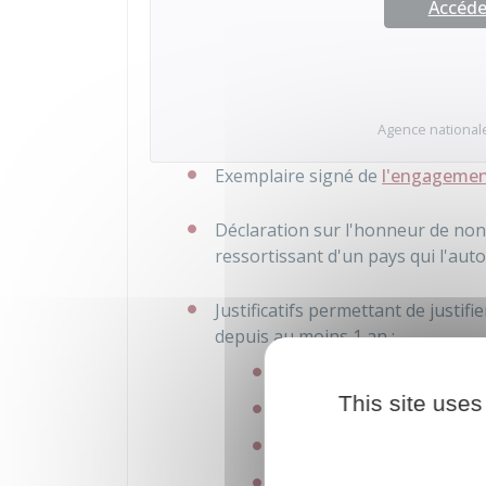
Accéder
Agence nationale
Exemplaire signé de
l'engagement
Déclaration sur l'honneur de no
ressortissant d'un pays qui l'auto
Justificatifs permettant de justif
depuis au moins 1 an :
Visa
This site uses
Récépissé de demande de 
Récépissé de demande d'a
Documents émanant d'une 