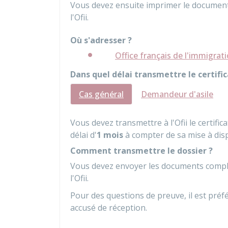
Vous devez ensuite imprimer le document, 
l'
Ofii
.
Où s'adresser ?
Office français de l'immigratio
Dans quel délai transmettre le certifi
Cas général
Demandeur d'asile
Vous devez transmettre à l'
Ofii
le certifi
délai d'
1 mois
à compter de sa mise à dis
Comment transmettre le dossier ?
Vous devez envoyer les documents complét
l'
Ofii
.
Pour des questions de preuve, il est pré
accusé de réception.