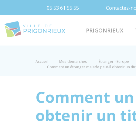
05 53 61 55 55
Contactez-n
Prigonrieux
PRIGONRIEUX
Accueil
Mes démarches
Étranger - Europe
Comment un étranger malade peut-il obtenir un titr
Comment un é
obtenir un ti