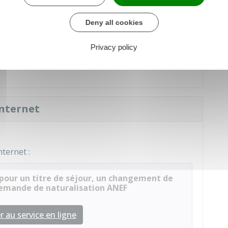
aire)
Deny all cookies
institution privée (relevés bancaires présentant
Privacy policy
stables (courriers, attestations de proches).
internet
ternet :
pour un titre de séjour, un changement de
 demande de naturalisation ANEF
 au service en ligne