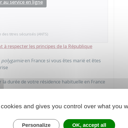
 au service en ligne
 des titres sécurisés (ANTS)
 à respecter les principes de la République
n
polygamie
en France si vous êtes marié et êtes
rise
ier la durée de votre résidence habituelle en France
 cookies and gives you control over what you w
titre de séjour
sile
Personalize
OK, accept all
administration publique (préfecture, service