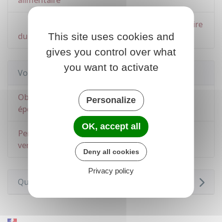
alimentaire
Estimer le montant de la pension alimentaire
This site uses cookies and
due
gives you control over what
you want to activate
Voir aussi
Obligation alimentaire liée au mariage :
Personalize
époux(se), beaux-parents....
OK, accept all
Pension alimentaire pour un enfant : montant,
versement et révision
Deny all cookies
Privacy policy
Questions ? Réponses !