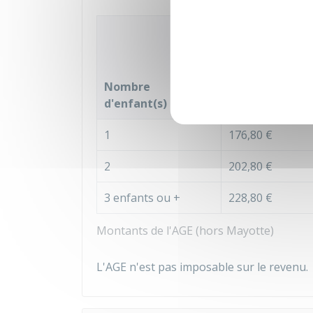
Durée de trava
Moins de 15 he
semaine
Nombre
d'enfant(s)
(ou 64 heures 
1
176,80 €
2
202,80 €
3 enfants ou +
228,80 €
Montants de l'AGE (hors Mayotte)
L'AGE n'est pas imposable sur le revenu.