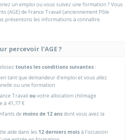
enez un emploi ou vous suivez une formation ? Vous
ants (AGE) de France Travail (anciennement Pôle
us présentons les informations à connaître.
ur percevoir l'AGE ?
plissez
toutes les conditions suivantes
:
l en tant que demandeur d'emploi et vous allez
nnelle ou une formation
rance Travail
ou
votre allocation chômage
le à
41,77 €
enfants de
moins de 12 ans
dont vous avez la
tte aide dans les
12 derniers mois
à l'occasion
d'une entrée en formation.