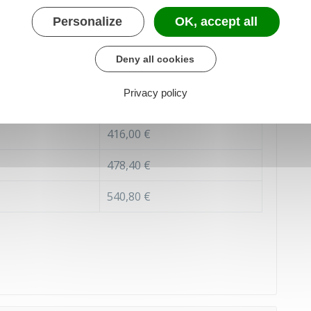
Personalize
OK, accept all
il ou de formation
Deny all cookies
ures par
Entre 15 à 35h par
Privacy policy
par mois)
semaine
416,00 €
478,40 €
540,80 €