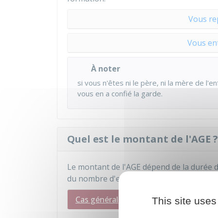
Vous re
Vous en
À noter
si vous n'êtes ni le père, ni la mère de l'e
vous en a confié la garde.
Quel est le montant de l'AGE ?
Le montant de l'AGE dépend de la durée d
du nombre d'enfant à garder. Des montant
Cas général
Mayotte
This site uses