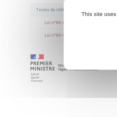
Textes de référence
This site uses
Loi n°89-462 du 6 juillet 1989 sur les r
Loi n°89-462 du 6 juillet 1989 sur les r