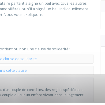
cataire partant a signé un bail avec tous les autres
mmobilière), ou s'il a signé un bail individuellement
e). Nous vous expliquons.
contient ou non une clause de solidarité :
e clause de solidarité
ans cette clause
t d'un couple de concubins, des
règles spécifiques
du couple ou sur un enfant vivant dans le logement
.