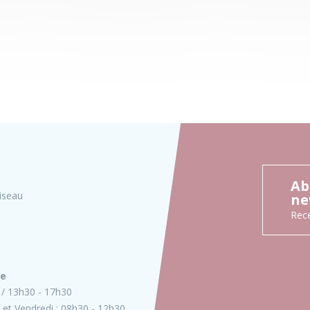
Ab
iseau
ne
Rece
ie
13h30 - 17h30
 et Vendredi :
08h30 - 12h30