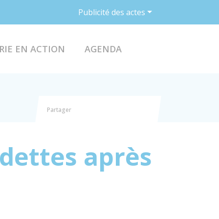
Publicité des actes
ACCÉDER AU FO
RIE EN ACTION
AGENDA
Partager
Partager sur Facebook
Partager sur X - Twitter
Partager sur Linkedin
Partager par email
 dettes après