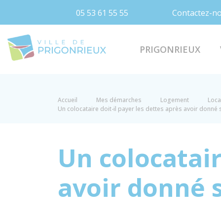
05 53 61 55 55
Contactez-n
Prigonrieux
PRIGONRIEUX
Accueil
Mes démarches
Logement
Loca
Un colocataire doit-il payer les dettes après avoir donné 
Un colocatair
avoir donné s