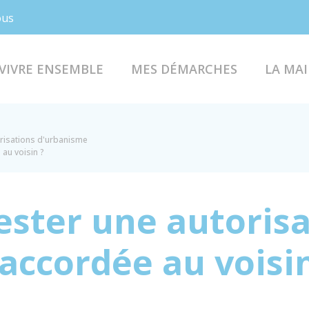
Facebook
Instagram
ous
VIVRE ENSEMBLE
MES DÉMARCHES
LA MAI
risations d'urbanisme
au voisin ?
ester une autoris
accordée au voisin