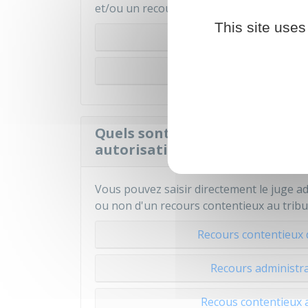
et/ou un recours contentieux devant le tr
This site uses
Recour
Recours contentieux d
Quels sont les délais pour fai
autorisation d'urbanisme acco
Vous pouvez saisir directement le juge adm
ou non d'un recours contentieux au tribu
Recours contentieux d
Recours administra
Recous contentieux a