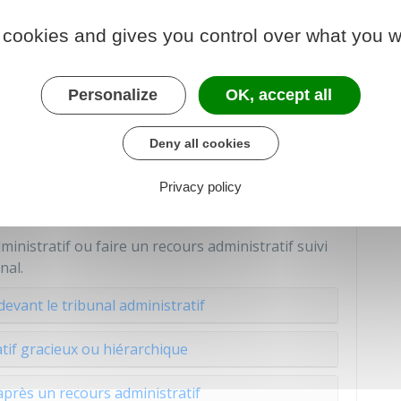
ibunal administratif.
 cookies and gives you control over what you w
s administratif
evant le tribunal administratif
Personalize
OK, accept all
Deny all cookies
re un recours contre une
Privacy policy
rdée au voisin ?
inistratif ou faire un recours administratif suivi
nal.
evant le tribunal administratif
tif gracieux ou hiérarchique
près un recours administratif