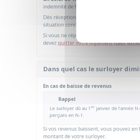
indemnité de frais de dossier de
25 €
.
Dès réception des renseignements par le b
situation concernant le surloyer. Le trop
Si vous ne répondez pas à l'enquête res
devez
quitter votre logement (sauf exce
Dans quel cas le surloyer dimin
En cas de baisse de revenus
Rappel
er
Le surloyer dû au 1
janvier de l'année N 
perçues en N-1.
Si vos revenus baissent, vous pouvez en fai
montant de votre surloyer.