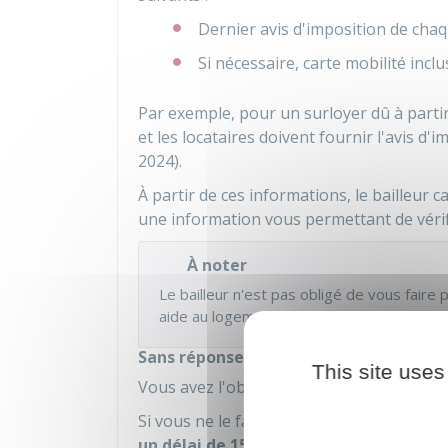
Dernier avis d'imposition de cha
Si nécessaire, carte mobilité inc
Par exemple, pour un surloyer dû à parti
et les locataires doivent fournir l'avis d
2024).
À partir de ces informations, le bailleur c
une information vous permettant de vérif
À noter
Le bailleur n'est pas obligé de vous faire
aide au logement (
APL
,
ALF
ou
ALS
).
Sans réponse à l'enquête annuelle
This site uses
Vous avez l'obligation de répondre dans
Si vous ne le faites pas, le bailleur vous
un délai de 15 jours
, vous devez payer u