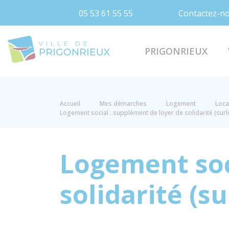
05 53 61 55 55
Contactez-n
Prigonrieux
PRIGONRIEUX
Accueil
Mes démarches
Logement
Loca
Logement social : supplément de loyer de solidarité (surl
Logement soc
solidarité (su