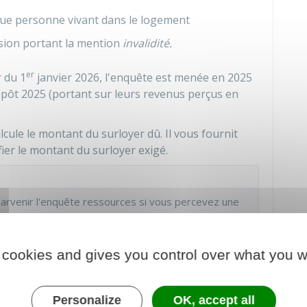
que personne vivant dans le logement
lusion portant la mention
invalidité.
er
r du 1
janvier 2026, l'enquête est menée en 2025
'impôt 2025 (portant sur leurs revenus perçus en
alcule le montant du surloyer dû. Il vous fournit
ier le montant du surloyer exigé.
 parvenir l'enquête ressources si vous percevez une
 cookies and gives you control over what you w
un délai d'un mois
.
 adresse une
mise en demeure
.
Sans réponse dans
Personalize
OK, accept all
n surloyer d'un montant plus élevé et régler une