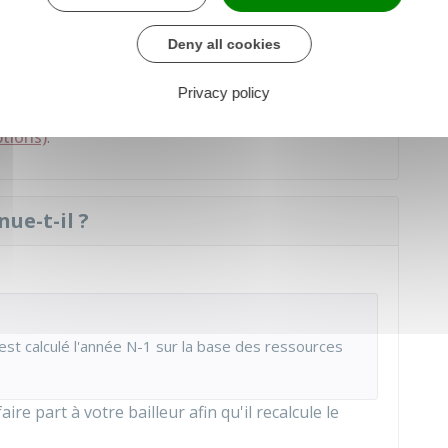
Deny all cookies
ailleur social, ce dernier régularise votre
-perçu vous est reversé dans un délai de 2 mois.
Privacy policy
sources
durant 2 années consécutives
, vous
ptions)
.
ue-t-il ?
est calculé l'année N-1 sur la base des ressources
re part à votre bailleur afin qu'il recalcule le