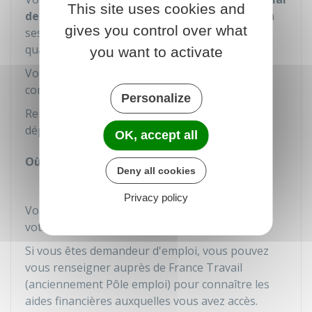
This site uses cookies and
de 3 mois
maximum après votre inscription à la
gives you control over what
session d'approfondissement (ou de
qualification).
you want to activate
Votre Caf locale peut vous accorder une aide
complémentaire.
Personalize
Renseignez-vous auprès de la Caf de votre
département.
OK, accept all
Où s'adresser ?
Deny all cookies
Caisse d'allocations familiales (Caf)
Privacy policy
Vous pouvez aussi vous renseigner auprès de
votre mairie.
Si vous êtes demandeur d'emploi, vous pouvez
vous renseigner auprès de France Travail
(anciennement Pôle emploi) pour connaître les
aides financières auxquelles vous avez accès.