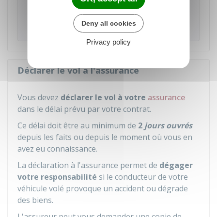
BICYCODE
. La police et la gendarmerie
disposent d'un accès au Fichier national unique
Deny all cookies
des cycles identifiés (FNUCI).
Privacy policy
Déclarer le vol à l'assurance
Vous devez
déclarer le vol à votre
assurance
dans le délai prévu par votre contrat.
Ce délai doit être au minimum de
2
jours ouvrés
depuis les faits ou depuis le moment où vous en
avez eu connaissance.
La déclaration à l'assurance permet de
dégager
votre responsabilité
si le conducteur de votre
véhicule volé provoque un accident ou dégrade
des biens.
L'assureur peut vous demander une copie de