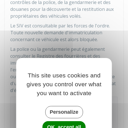
contrôles de la police, de la gendarmerie et des
douanes pour la découverte et la restitution aux
propriétaires des véhicules volés.
Le SIV est consultable par les forces de l'ordre.
Toute nouvelle demande d'immatriculation
concernant ce véhicule est alors bloquée.
La police ou la gendarmerie peut également
consulter le Registre des fourrières et des
immobilisations. Ce registre permet
l'enregistrement des véhicules mis en fourrière
This site uses cookies and
ou immobilisés par les forces de l'ordre à la suite
d'une infraction et les véhicules retrouvés à l'état
gives you control over what
d'épave.
you want to activate
À savoir
Sur demande de son propriétaire, un vélo peut
Personalize
être
IDENTIFIÉ ET MARQUÉ
avec un numéro
unique qui permet l'enregistrement sur
OK, accept all