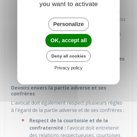
compte.
you want to activate
Obligation de mener l'affaire jusqu'à
son terme
sauf si vous l'en déchargez ou
Personalize
s'il décide de ne pas poursuivre sa
mission. Dans ce dernier cas, il doit vous
OK, accept all
en informer rapidement pour vous
permettre de changer d'avocat.
Deny all cookies
Obligation de vous restituer les pièces
du dossier
dès que la procédure est
Privacy policy
terminée.
Devoirs envers la partie adverse et ses
confrères
L'avocat doit également respect plusieurs règles
à l'égard de la partie adverse et de ses confrères :
Respect de la courtoisie et de la
confraternité :
l'avocat doit entretenir
des relations respectueuses, courtoises