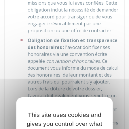
missions que vous lui avez confiées. Cette
obligation inclut la nécessité de demander
votre accord pour transiger ou de vous
engager irrévocablement par une
proposition ou une offre de contracter.
Obligation de fixation et transparence
des honoraires
: l'avocat doit fixer ses
honoraires via une convention écrite
appelée
convention d'honoraires
. Ce
document vous informe
du mode de calcul
des honoraires, de leur montant et des
autres frais qui pourraient s'y ajouter.
Lors de la clôture de votre dossier,
l'avocat doit également vous remettre un
compte détaillé qui présente
distinctement les sommes correspondant
This site uses cookies and
à sa rémunération et les sommes
correspondant aux frais payés pour votre
gives you control over what