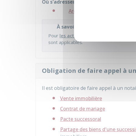
Où s'adresser ?
Archives nationales
À savoir
Pour
les actes notariés qui concernent 
sont applicables.
Obligation de faire appel à u
Il est obligatoire de faire appel à un notai
Vente immobilière
Contrat de mariage
Pacte successoral
Partage des biens d'une success