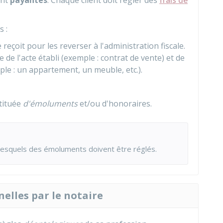
ont
payantes
. Chaque client doit régler des
frais de
 :
 reçoit pour les reverser à l'administration fiscale.
e de l'acte établi (exemple : contrat de vente) et de
le : un appartement, un meuble, etc.).
tituée
d'émoluments
et/ou d'honoraires.
lesquels des émoluments doivent être réglés.
nelles par le notaire