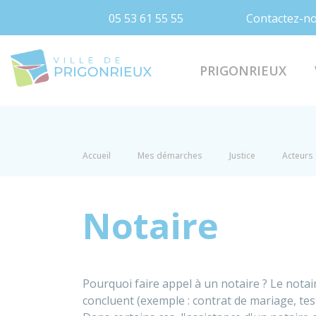
05 53 61 55 55
Contactez-n
Prigonrieux
PRIGONRIEUX
Accueil
Mes démarches
Justice
Acteurs 
Notaire
Pourquoi faire appel à un notaire ? Le notair
concluent (exemple : contrat de mariage, te