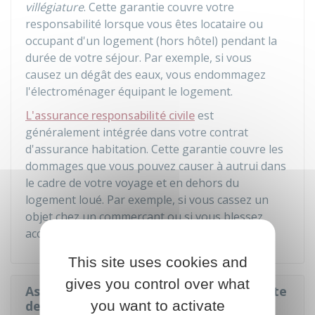
villégiature
. Cette garantie couvre votre
responsabilité lorsque vous êtes locataire ou
occupant d'un logement (hors hôtel) pendant la
durée de votre séjour. Par exemple, si vous
causez un dégât des eaux, vous endommagez
l'électroménager équipant le logement.
L'assurance responsabilité civile
est
généralement intégrée dans votre contrat
d'assurance habitation. Cette garantie couvre les
dommages que vous pouvez causer à autrui dans
le cadre de votre voyage et en dehors du
logement loué. Par exemple, si vous cassez un
objet chez un commerçant ou si vous blessez
accidentellement un passant en le bousculant.
This site uses cookies and
gives you control over what
Assurance automobile en cas de conduite
de véhicule à l'étranger
you want to activate