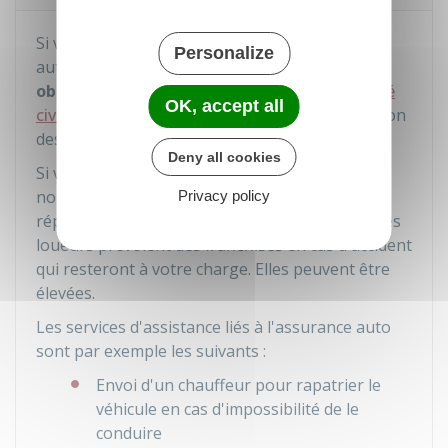
Si vous utilisez votre voiture, l'assurance
Personalize
automobile souscrite en France inclut
obligatoirement
une
assurance responsabilité
OK, accept all
civile
. Cette assurance vise à couvrir la réparation
des dommages que vous avez causé à autrui.
Deny all cookies
Si vous utilisez un véhicule loué, c'est
normalement l'assurance du loueur qui doit
Privacy policy
réparer le préjudice. Souvent, les assurances des
loueurs prévoient des
franchises
en cas d'accident
qui resteront à votre charge. Elles peuvent être
élevées.
Les services d'assistance liés à l'assurance auto
sont par exemple les suivants :
Envoi d'un chauffeur pour rapatrier le
véhicule en cas d'impossibilité de le
conduire